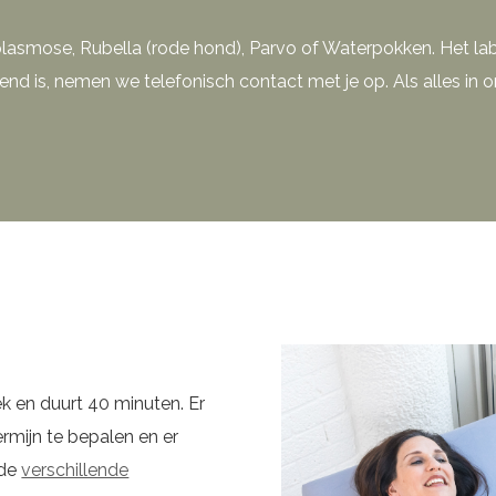
asmose, Rubella (rode hond), Parvo of Waterpokken. Het lab
nd is, nemen we telefonisch contact met je op. Als alles in ord
k en duurt 40 minuten. Er
mijn te bepalen en er
 de
verschillende