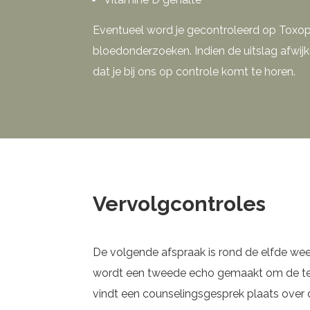
Eventueel word je gecontroleerd op Toxopl
bloedonderzoeken. Indien de uitslag afwijke
dat je bij ons op controle komt te horen.
Vervolgcontroles
De volgende afspraak is rond de elfde wee
wordt een tweede echo gemaakt om de ter
vindt een counselingsgesprek plaats over