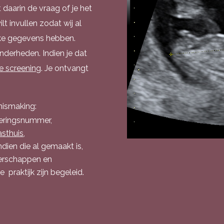
daarin de vraag of je het
t invullen zodat wij al
jke gegevens hebben.
nderheden. Indien je dat
e screening
. Je ontvangt
nismaking:
keringsnummer,
asthuis
,
dien die al gemaakt is,
gerschappen en
 praktijk zijn begeleid.